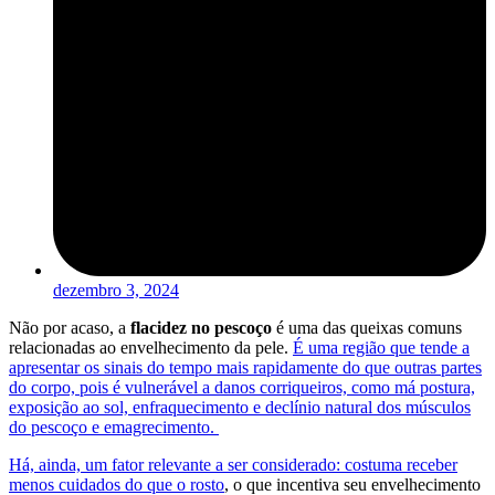
dezembro 3, 2024
Não por acaso, a
flacidez no pescoço
é uma das queixas comuns
relacionadas ao envelhecimento da pele.
É uma região que tende a
apresentar os sinais do tempo mais rapidamente do que outras partes
do corpo, pois é vulnerável a danos corriqueiros, como má postura,
exposição ao sol, enfraquecimento e declínio natural dos músculos
do pescoço e emagrecimento.
Há, ainda, um fator relevante a ser considerado: costuma receber
menos cuidados do que o rosto
, o que incentiva seu envelhecimento