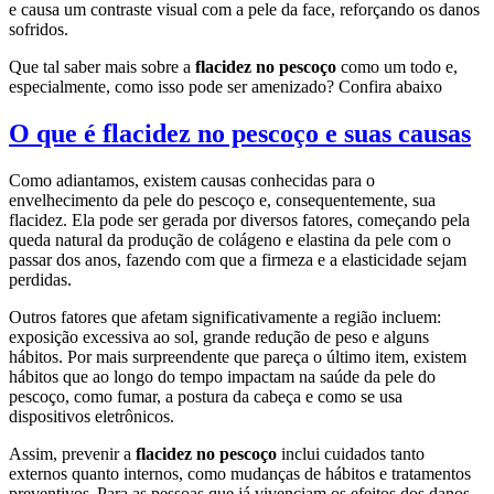
e causa um contraste visual com a pele da face, reforçando os danos
sofridos.
Que tal saber mais sobre a
flacidez no pescoço
como um todo e,
especialmente, como isso pode ser amenizado? Confira abaixo
O que é flacidez no pescoço e suas causas
Como adiantamos, existem causas conhecidas para o
envelhecimento da pele do pescoço e, consequentemente, sua
flacidez. Ela pode ser gerada por diversos fatores, começando pela
queda natural da produção de colágeno e elastina da pele com o
passar dos anos, fazendo com que a firmeza e a elasticidade sejam
perdidas.
Outros fatores que afetam significativamente a região incluem:
exposição excessiva ao sol, grande redução de peso e alguns
hábitos. Por mais surpreendente que pareça o último item, existem
hábitos que ao longo do tempo impactam na saúde da pele do
pescoço, como fumar, a postura da cabeça e como se usa
dispositivos eletrônicos.
Assim, prevenir a
flacidez no pescoço
inclui cuidados tanto
externos quanto internos, como mudanças de hábitos e tratamentos
preventivos. Para as pessoas que já vivenciam os efeitos dos danos