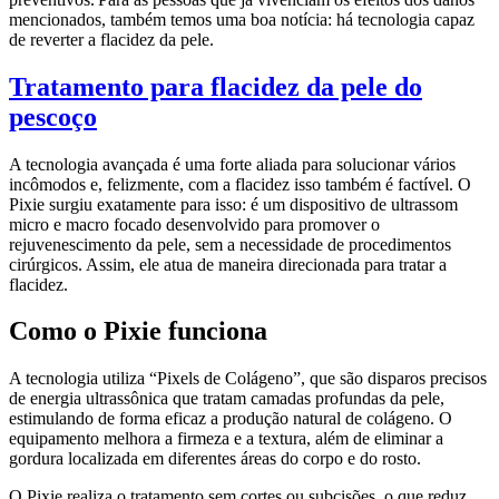
mencionados, também temos uma boa notícia: há tecnologia capaz
de reverter a flacidez da pele.
Tratamento para flacidez da pele do
pescoço
A t
ecnologia avançada
é uma forte aliada para solucionar vários
incômodos e, felizmente, com a flacidez isso também é factível. O
Pixie
surgiu exatamente para isso
:
é
um
dispositivo de ultrassom
micro e macro focado desenvolvido para
promover o
rejuvenescimento da pele, sem a necessidade de procedimentos
cirúrgicos.
Assim,
ele atua de maneira direcionada para tratar a
flacidez.
Como o Pixie funciona
A tecnologia utiliza “Pixels de Colágeno”, que são disparos precisos
de energia ultrassônica que tratam camadas profundas da pele,
estimulando de forma eficaz a produção natural de colágeno. O
equipamento melhora a firmeza e a textura, além de eliminar a
gordura localizada em diferentes áreas do corpo e do rosto.
O Pixie realiza o tratamento sem cortes ou subcisões, o que reduz