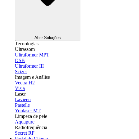
Abrir Soluções
Tecnologias
Ultrassom
Ultraformer MPT
DSB
Ultraformer III
Scizer
Imagem e Análise
Vectra H2
Visia
Laser
Lavieen
Pastelle
Youlaser MT
Limpeza de pele
Aquapure
Radiofrequência
Secret RF
Portal do Cliente