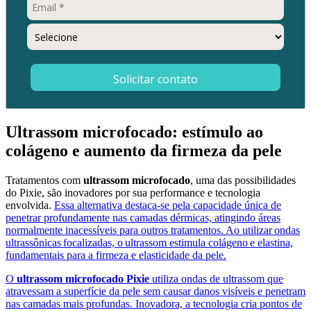
Solicitar contato
Ultrassom microfocado: estímulo ao
colágeno e aumento da firmeza da pele
Tratamentos com
ultrassom microfocado
, uma das possibilidades
do Pixie, são inovadores por sua performance e tecnologia
envolvida.
Essa alternativa destaca-se pela capacidade única de
penetrar profundamente nas camadas dérmicas, atingindo áreas
normalmente inacessíveis para outros tratamentos. Ao utilizar ondas
ultrassônicas focalizadas, o ultrassom estimula colágeno e elastina,
fundamentais para a firmeza e elasticidade da pele.
O
ultrassom microfocado Pixie
utiliza ondas de ultrassom que
atravessam a superfície da pele sem causar danos visíveis e penetram
nas camadas mais profundas. Inovadora, a tecnologia cria pontos de