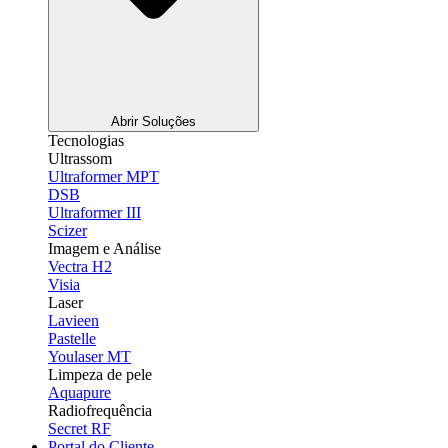
Abrir Soluções
Tecnologias
Ultrassom
Ultraformer MPT
DSB
Ultraformer III
Scizer
Imagem e Análise
Vectra H2
Visia
Laser
Lavieen
Pastelle
Youlaser MT
Limpeza de pele
Aquapure
Radiofrequência
Secret RF
Portal do Cliente