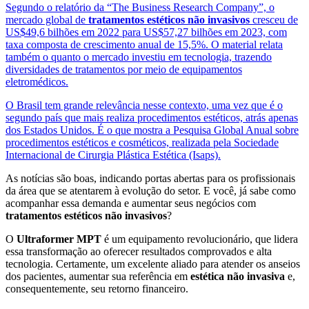
Segundo o relatório da “The Business Research Company”, o
mercado global de
tratamentos estéticos não invasivos
cresceu de
US$49,6 bilhões em 2022 para US$57,27 bilhões em 2023, com
taxa composta de crescimento anual de 15,5%. O material relata
também o quanto o mercado investiu em tecnologia, trazendo
diversidades de tratamentos por meio de equipamentos
eletromédicos.
O Brasil tem grande relevância nesse contexto, uma vez que é o
segundo país que mais realiza procedimentos estéticos, atrás apenas
dos Estados Unidos. É o que mostra a Pesquisa Global Anual sobre
procedimentos estéticos e cosméticos, realizada pela Sociedade
Internacional de Cirurgia Plástica Estética (Isaps).
As notícias são boas, indicando portas abertas para os profissionais
da área que se atentarem à evolução do setor. E você, já sabe como
acompanhar essa demanda e aumentar seus negócios com
tratamentos
estéticos não invasivos
?
O
Ultraformer MPT
é um equipamento revolucionário, que lidera
essa transformação ao oferecer resultados comprovados e alta
tecnologia. Certamente, um excelente aliado para atender os anseios
dos pacientes, aumentar sua referência em
estética não invasiva
e,
consequentemente, seu retorno financeiro.