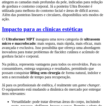
atingem as camadas mais profundas da pele, indicadas para redução
de gordura e contorno corporal. Já a ponteira Ultra Booster é
utilizada para melhora do contorno facial e áreas de difícil acesso.
Além das ponteiras lineares e circulares, disponibiliza seis modos de
ação.
Impacto para as clínicas estéticas
O
Ultraformer MPT
inaugura uma nova categoria de
ultrassom
micro e macrofocado
: mais segura, mais rápida, mais eficaz, mais
avançada e exclusiva. Isso possibilita que ofereça uma abordagem
inovadora para tratar problemas de flacidez cutânea e acúmulo de
gordura facial e corporal.
Na prática, representa vantagens para todos os envolvidos. Para os
consumidores, entrega segurança e resultados, permitindo que
possam conquistar
lifting sem cirurgia
de forma natural, indolor e
sem a necessidade de tempo para recuperação.
Já para os profissionais de estética, é realmente um
game changer
.
O equipamento está mudando a dinâmica do mercado por entregar
itens relevantes:
Versatilidade: pode tratar diversas áreas do corpo, incluindo
rosto, pescoço, abdômen, braços e coxas. Permite a oferta de