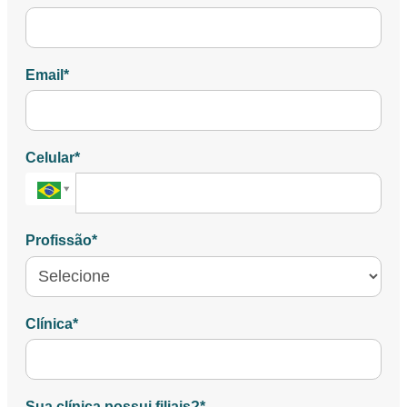
Email*
Celular*
Buscar
país
Profissão*
Clínica*
Sua clínica possui filiais?*